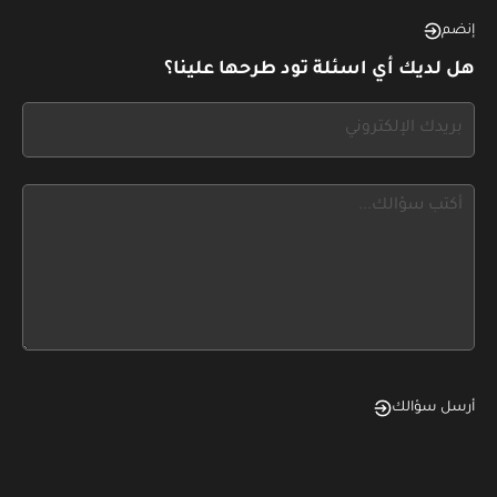
this,
إنضم
leave
هل لديك أي اسئلة تود طرحها علينا؟
this
form
If
field
you
blank
see
this,
leave
this
form
field
blank
أرسل سؤالك