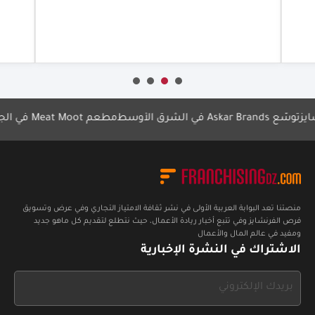
تعاون جديدة
أعرف أكثر
Askar في الشرق الأوسط
مطعم Meat Moot في الجزائر
مقهى acio Nero
منصتنا تعد البوابة العربية الأولى في نشر ثقافة الامتياز التجاري وفي عرض وتسويق
فرص الفرنشايز وفي تتبع أخبار ريادة الأعمال، حيث نتطلع لتقديم كل ماهو جديد
ومفيد في عالم المال والأعمال
الاشتراك في النشرة الإخبارية
If
you
see