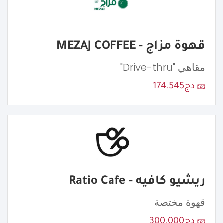
قهوة مزاج - MEZAJ COFFEE
مقاهي "Drive-thru"
دج174.545
ريشيو كافيه - Ratio Cafe
قهوة مختصة
دج300.000