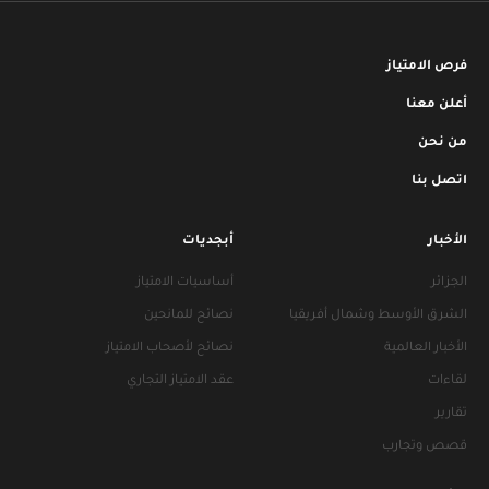
فرص الامتياز
أعلن معنا
من نحن
اتصل بنا
الأخبار
أبجديات
الجزائر
أساسيات الامتياز
الشرق الأوسط وشمال أفريقيا
نصائح للمانحين
الأخبار العالمية
نصائح لأصحاب الامتياز
لقاءات
عقد الامتياز التجاري
تقارير
قصص وتجارب