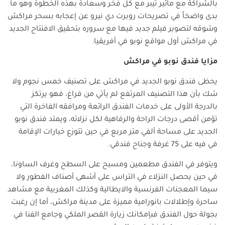
بالشراكة مع مائير تيبر مع كل فخر وسعادة بهذه الخطوة وهو ما
بدى واضخاً في تصريحات روبرت دي نيرو عن إعجابه بسحر مراكش
وشوقه لتصوير فيلم جديد فيها مع سروره بتحقيق الافتتاح الجديد
في مراكش أول مواقع نوبو في أفريقيا.
مزايا فندق نوبو في مراكش
يحظى فندق نوبو الجديد في مراكش على تصنيف خمس نجوم ولا
شك بأن هذا التصنيف المرتفع لم يأتي من فراغ، فهو يرتكز
بالدرجة الأولى على خدمات الفندق الرائعة ومرافقه الفاخرة التي
تؤمن أقصى درجات الراحة والرفاهية لكل نزلائه، ويمتد فندق نوبو
الجديد على مساحة ألفي متر مربع في حين تتوزع خيارات الإقامة
في فيه على 75 غرفة وجناح فندقي.
ويتوفر في الفندق مطعمين ومسبح على السطح وغرف الساونا،
في حين يحصل النزلاء في التراس على أشهى أصناف الفطور ولا
سيما المعجنات الفرنسية والايطالية وكذلك المغربية مع مشاهد
ساحرة وإطلالات بانورامية مميزة على مدينة مراكش، أما إن رغبت
بجولة حول الفندق فبإمكانك زيارة القصر الملكي وجامع الفنا في