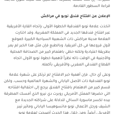
قراءة السطور القادمة.
الإعلان عن افتتاح فندق نوبو في مراكش
اتخذت علامة نوبو الفندقية الخطوة الأولى بإتجاه القارة الأفريقية
عبر افتتاح فندقها الجديد في المملكة المغربية، وقد اختارت
العلامة مدينة مراكش ذات الشعبية السياحية الكبيرة كموقع
لأول فروعها في كل أفريقيا، وبالطبع فإن مثل هذا الخبر لم يمر
بطريقة اعتيادية ولكنه حظي باهتمام كبير من الصحافة المحلية
والأجنبية في الوقت ذاته نظراً لأهمية خطوة نوبو الأولى اتجاه
القطاع الفندقي المغربي والأفريقي بأكمله.
وعلى أي حال، فإن أهمية خبر الافتتاح لم ترتكز على شهرة علامة
نوبو الفندقية ذات الأصل الياباني والشهرة العالمية وحسب، ولكن
قسم كبير من الاهتمام بافتتاح الفندق يرجع إلى احتفالية افتتاحه
التي حضرها الممثل الأمريكي روبرت دي نيرو الذي أمسك المطرقة
بيده لكسر ماسورة الساكي للدلالة على شراكته الجديدة مع
الشيف ورجل الأعمال نوبو ماتسوهيسا الياباني ومائير تيبر
الأمريكي أيضاً، ومن خلال هذا الحدث أصبحت لعلامة نوبو