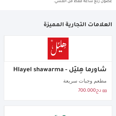
غضون ربع ساعة فقط من المشي.
العلامات التجارية المميزة
شاورما هِليّل - Hlayel shawarma
مطعم وجبات سريعة
دج700.000