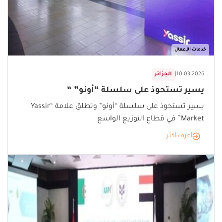
خدمات الأعمال
10.03.2026
|
الجزائر
يسير تستحوذ على سلسلة “أونو” “
يسير تستحوذ على سلسلة “أونو” وتطلق علامة “Yassir
Market” في قطاع التوزيع الواسع
أعرف أكثر