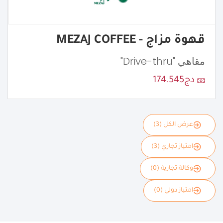
قهوة مزاج - MEZAJ COFFEE
مقاهي "Drive-thru"
دج174.545
عرض الكل (3)
امتياز تجاري (3)
وكالة تجارية (0)
امتياز دولي (0)