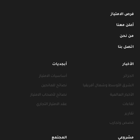
فرص الامتياز
أعلن معنا
من نحن
اتصل بنا
الأخبار
أبجديات
الجزائر
أساسيات الامتياز
الشرق الأوسط وشمال أفريقيا
نصائح للمانحين
الأخبار العالمية
نصائح لأصحاب الامتياز
لقاءات
عقد الامتياز التجاري
تقارير
قصص وتجارب
مشروعي
المجتمع