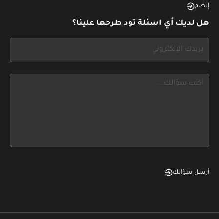
this,
إنضم
leave
هل لديك أي اسئلة تود طرحها علينا؟
this
form
If
field
you
blank
see
this,
leave
this
form
field
blank
أرسل سؤالك