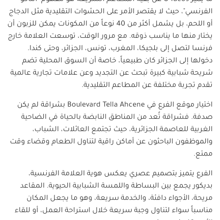
ما يميز
O'Tacos
عن بقية المطاعم السريعة هو مفهوم "التاكو
الفرنسي"، حيث لا يقتصر الأمر على الحشوات التقليدية مثل الدجاج
أو اللحم، بل يشمل أكثر من 40 نوعاً من المكونات يمكن للزبون أن
يختار منها ما يناسب ذوقه. مع مرور الوقت، توسعت العلامة خارج
فرنسا لتصل إلى بلجيكا، المغرب، تونس، الجزائر، وحتى كندا.
دخولها إلى الجزائر كان طبيعياً، خاصة أن السوق المحلية تضم
شريحة شبابية كبيرة تبحث عن التجديد وعن علامات تجارية عالمية
تقدم تجربة مختلفة عن المطاعم التقليدية.
اختيار موقع الفرع في
Boulevard Tella Ahcene
بشراقة لم يكن
صدفة. فشراقة تُعد من المناطق النابضة بالحياة في الضاحية
الغربية للعاصمة الجزائرية، حيث تجتمع العائلات، الشباب،
والموظفون الباحثون عن أماكن راقية لتناول الطعام وقضاء وقت
ممتع.
الفرع يتميز بتصميم عصري يعكس هوية العلامة الفرنسية،
بديكور يجمع بين البساطة واللمسة الشبابية الحيوية. المقاعد
مريحة، الأجواء دافئة، والخدمة سريعة، وهو ما يجعل المكان
مناسباً سواء لتناول وجبة سريعة خلال استراحة العمل، أو للقاء