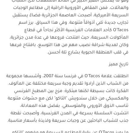
وهو ما يعكس التغير الكبير في أنماط الاستهلاك لدى الشباب
والعائلات. فمن المقاهي الأوروبية الراقية إلى مطاعم الوجبات
السريعة الأميركية، أصبحت العاصمة الجزائرية فضاءً يستقبل
تجارب جديدة تلبي أذواقاً متنوعة. وفي هذا السياق، برز اسم
O'Tacos
كأحد العلامات الفرنسية الأكثر نجاحاً في قطاع
المأكولات السريعة، حيث افتتحت فروعها في عدة مدن جزائرية،
وكان لمدينة شراقة نصيب مهم من هذا التوسع، بافتتاح فرعها
في قلب المنطقة الحيوية بشارع تلة أحسن.
تاريخ مميز
انطلقت علامة
O'Tacos
في فرنسا سنة 2007، وأسّسها مجموعة
من الشباب الذين أرادوا تقديم وجبة سريعة مختلفة عن المألوف.
الفكرة كانت بسيطة لكنها مبتكرة: مزج بين المطبخ الفرنسي
والمكسيكي من خلال سندويش "التاكو" لكن مع حشوات متنوعة
تناسب الذوق الأوروبي والمتوسطي. بفضل هذه المعادلة،
انتشرت السلسلة بسرعة في المدن الفرنسية، وأصبحت نقطة
جذب للشباب الباحثين عن وجبات سريعة ولذيذة بأسعار مناسبة.