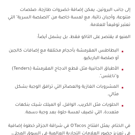
إلى جانب البروتين، يمكن إضافة خضروات طازجة، صلصات
متنوعة، وأجبان ذائبة، مع لمسة خاصة من "الصلصة السرية" التي
تعتبر توقيعاً للعلامة.
المنيو لا يقتصر على التاكو فقط، بل يشمل أيضاً:
البطاطس المقرمشة بأحجام مختلفة مع إضافات كالجبن
أو صلصة الباربكيو.
الأطباق الجانبية مثل قطع الدجاج المقرمشة (
Tenders
)
و"ناغتس".
المشروبات الغازية والعصائر التي ترافق الوجبة بشكل
مثالي.
الحلويات مثل الكريب، الوافل، أو الميلك شيك بنكهات
متعددة، التي تضيف لمسة حلوة بعد وجبة دسمة.
في الختام، يمثل افتتاح
O'Tacos
في شراقة الجزائر خطوة إضافية
في تعزيز حضور العلامات التجارية العالمية في السوق المحلي،