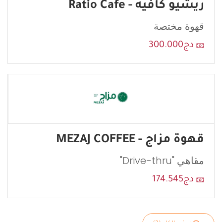
ريشيو كافيه - Ratio Cafe
قهوة مختصة
إرسال
دج300.000
قهوة مزاج - MEZAJ COFFEE
مقاهي "Drive-thru"
دج174.545