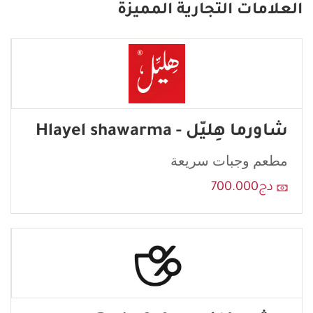
العلامات التجارية المميزة
If
you
see
this,
leave
this
شاورما هِليّل - Hlayel shawarma
form
field
مطعم وجبات سريعة
blank
دج700.000