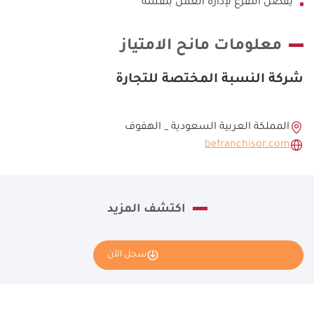
يفضل التفرغ لإدارة العمل بنفسه
معلومات مانح الامتياز
شركة النسبة المختصة للتجارة
المملكة العربية السعودية _ الهفوف
befranchisor.com
اكتشف المزيد
سجل الآن
نأمل تعبئة بياناتك كاملة وسنقوم بإرسال طلبك إلى مانح الامتياز
ريشيو كافيه - Ratio Cafe.