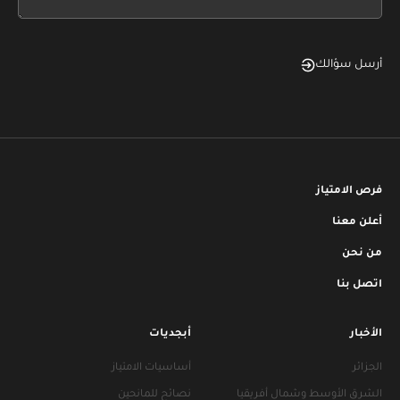
blank
أرسل سؤالك
فرص الامتياز
أعلن معنا
من نحن
اتصل بنا
الأخبار
أبجديات
الجزائر
أساسيات الامتياز
الشرق الأوسط وشمال أفريقيا
نصائح للمانحين