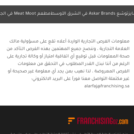
 الشرق الأوسط
مطعم Meat Moot في الجزائر
مقهى Bacio Nero يفتتح أ
معلومات الفرص التجارية الواردة أعلاه تقع على مسؤولية مالك
العلامة التجارية ، وننصح جميع المهتمين بهذه الفرص الـتأكد من
صحة المعلومات قبل توقيع أي اتفاقية امتياز أو وكالة تجارية على
الرغم من أننا نبذل القدر المطلوب في التحقق من معلومات
الفرص المعروضة ، لذا نهيب بمن يجد أي معلومة غير صحيحة أو
غير مكتملة التواصل معنا فوراَ على البريد الالكتروني:
alarfaj@franchising.sa