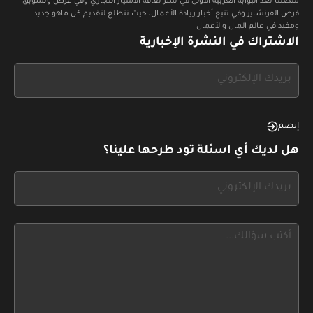
منصتنا تعد البوابة العربية الأولى في نشر ثقافة الامتياز التجاري وفي عرض وتسويق
فرص الفرنشايز وفي تتبع أخبار ريادة الأعمال، حيث نتطلع لتقديم كل ماهو جديد
ومفيد في عالم المال والأعمال
الاشتراك في النشرة الإخبارية
If
you
see
this,
إنضم
leave
هل لديك أي اسئلة تود طرحها علينا؟
this
form
If
field
you
blank
see
this,
leave
this
form
field