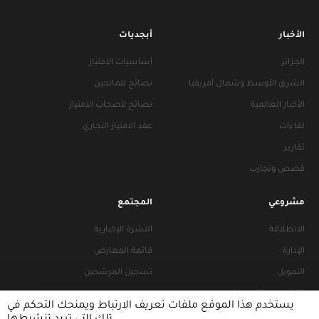
الأخبار
أبجديات
الجزائر
أساسيات الامتياز
الشرق الأوسط وشمال أفريقيا
نصائح للمانحين
الأخبار العالمية
نصائح لأصحاب الامتياز
لقاءات
عقد الامتياز التجاري
تقارير
قصص وتجارب
مشروعي
المجتمع
الانطلاقة
النشرة الإخبارية
الإدارة
قائمة المعارض
التمويل
تسجيل المرشحين
التراخيص والتجهيزات
يستخدم هذا الموقع ملفات تعريف الارتباط ويمنحك التحكم في