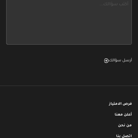
this,
leave
this
form
field
blank
أرسل سؤالك
فرص الامتياز
أعلن معنا
من نحن
اتصل بنا