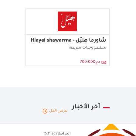
شاورما هِليّل - Hlayel shawarma
مطعم وجبات سريعة
دج700.000
آخر الأخبار
عرض الكل
الجزائر
|
20.12.2025