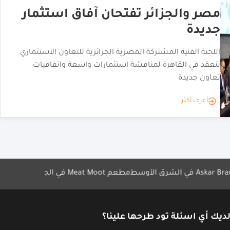
الجزائر
|
10.03.2026
يسير تستحوذ على سلسلة “أونو” “
يسير تستحوذ على سلسلة “أونو” وتطلق علامة “Yassir Market”
في قطاع التوزيع الواسع
أعرف أكثر
مطعم Meat Moot في الجزائر
مقهى Bacio Nero يفتتح أول فرع في الجزائر
ديك أي اسئلة تود طرحها علينا؟