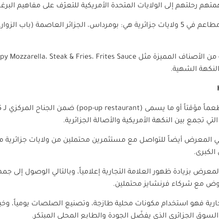
بحلول عام 2024، امتلكت السلسلة 7 مطاعم في 5 ولايات جزائرية هي: بومرداس، الجزائر العاصم
 من الأصناف المميزة مثل
spy Mozzarella، Steak & Fries، Frites Sauce
النكهة الشهية.
ماً مؤقتاً أو ما يسمى (
pop-up restaurant
) ضمن الجناح المركزي لـ
لتي تجمع بين النكهة الأمريكية والأصالة الجزائرية.
ي المعرض أيضاً للتواصل مع مستثمرين محتملين من ولايات جزائرية
الكبرى.
رض بزيادة ظهور العلامة التجارية إعلامياً، وبالتالي الوصول إلى ج
تفاوض مع شركاء فرنشايز محتملين.
لتجارية فهو استخدام مكونات محلية طازجة، وتصنيع الصلصات يومياً، وخبز
سوق الجزائري الذي يفضّل الجودة والطابع المحلي المبتكر.