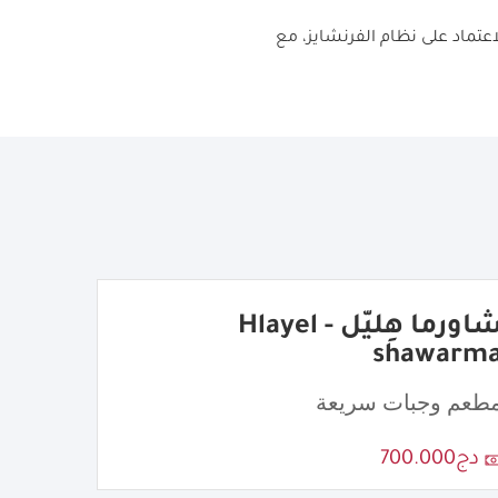
عتماد على نظام الفرنشايز، مع
شاورما هِليّل - Hlayel
shawarm
طعم وجبات سريعة
دج700.000