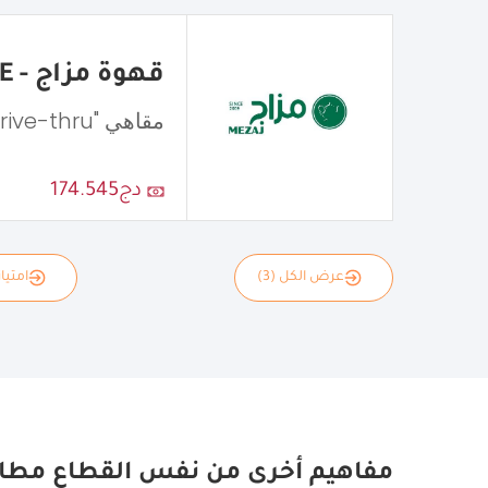
قهوة مزاج - MEZAJ COFFEE
مقاهي "Drive-thru"
دج174.545
عرض الكل (3)
امتياز
مفاهيم أخرى من نفس القطاع مطا