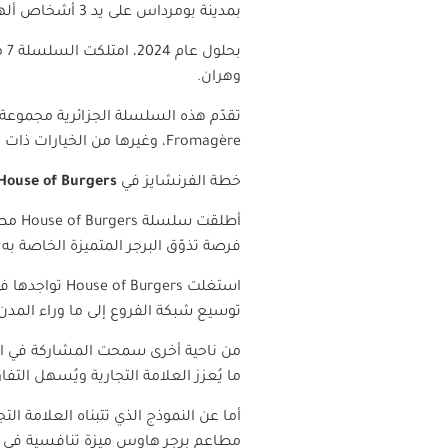
بمدينة بومرداس على يد 3 أشخاص ألهمتهم رحلتهم إلى الولايات المتحدة الأمريكية للتعرّف على مفاهيم البرغر الكلاسيكية.
وهران.
تقدّم هذه السلسلة الجزائرية مجموعة
Fromagère
، وغيرها من الخيارات ذات 
خطة الفرنشايز في
House of Burgers
أطلقت سلسلة
House of Burgers
مطع
فرصة تذوّق البرجر المتميزة الخاصة به ا
استغلت
House of Burgers
تواجدها ف
توسيع شبكة الفروع إلى ما وراء المدن 
من ناحية أخرى سمحت المشاركة في المع
ما يُعزز العلامة التجارية ويُسهل ال
أما عن النموذج الذي تتبناه العلامة ا
مطاعم برجر هاوس ميزة تنافسية في ال