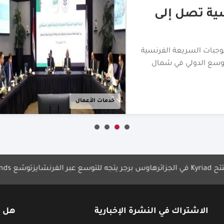
آفاق استثمار
ئرية للتعاون الاستثماري
ات واسعة واتفاقيات
خدمات الأعمال
هاوس برجر يتجه للتوسع عبر الفرنشايز
توسّع Askar Brands في الشرق الأوسط
الاشتراك في النشرة الإخبارية
هل ل