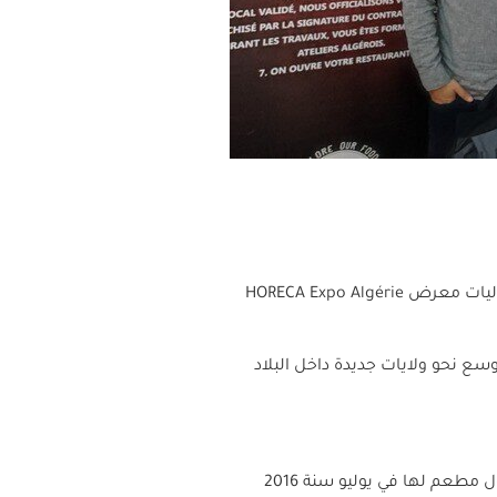
ليات معرض
HORECA Expo Algérie
سع نحو ولايات جديدة داخل البلاد
سلسلة جزائرية ناشئة في مجال الوجبات السريعة، متخصصة حصرياً في تقديم سندوتشات البرغر. افتتحت أول مطعم لها في يوليو سنة 2016