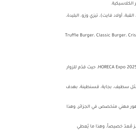
ة (باب الزوار، القبة، أولاد فايت)، تيزي وزو، البليدة،
Truffle Burger، Classic Burger، Cri
HORECA Expo
2025، حيث قدّم للزوار
 مثل سطيف، بجاية، قسنطينة، بهدف
مهور مهني متخصص في الجزائر، وهذا
 مُعدّ خصيصاً، وهذا ما يُعطي