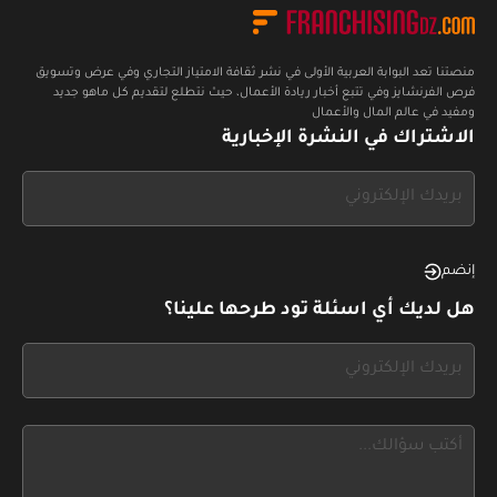
منصتنا تعد البوابة العربية الأولى في نشر ثقافة الامتياز التجاري وفي عرض وتسويق
فرص الفرنشايز وفي تتبع أخبار ريادة الأعمال، حيث نتطلع لتقديم كل ماهو جديد
ومفيد في عالم المال والأعمال
الاشتراك في النشرة الإخبارية
If
you
see
this,
إنضم
leave
هل لديك أي اسئلة تود طرحها علينا؟
this
form
If
field
you
blank
see
this,
leave
this