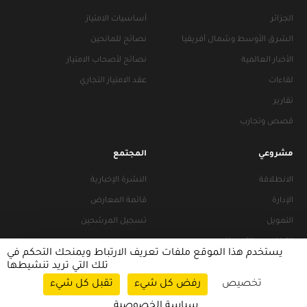
الجزائر
أساسيات الامتياز
الشرق الأوسط وشمال أفريقيا
نصائح للمانحين
الأخبار العالمية
نصائح لأصحاب الامتياز
لقاءات
عقد الامتياز التجاري
تقارير
قصص وتجارب
مشروعي
المجتمع
الانطلاقة
النشرة الإخبارية
الإدارة
قائمة المعارض
التمويل
تسجيل المرشحين
التراخيص والتجهيزات
يستخدم هذا الموقع ملفات تعريف الارتباط ويمنحك التحكم في
تلك التي تريد تنشيطها
تخصيص
رفض كل شيء
تقبل كل شيء
سياسات التصفح
|
سياسة الخصوصية
سياسة الخصوصية
© 2026 FRANACCESS. All rights reserved.