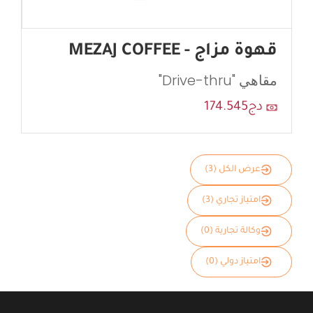
قهوة مزاج - MEZAJ COFFEE
مقاهي "Drive-thru"
دج174.545
عرض الكل (3)
امتياز تجاري (3)
وكالة تجارية (0)
امتياز دولي (0)