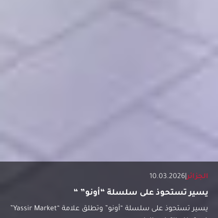
الجزائر
|
10.03.2026
يسير تستحوذ على سلسلة “أونو” “
يسير تستحوذ على سلسلة “أونو” وتطلق علامة “Yassir Market”