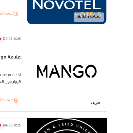
أعرف أكث
سياحة و فنادق
20.06.2025
|
ا
علامة Mango باب الزوار الجزائر
الزوار مول الج
أعرف أكث
الأزياء
06.05.2025
|
ا