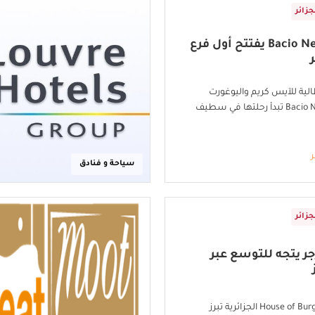
جزائر
مقهى Bacio Nero يفتتح أول فرع
الية للآيس كريم واليوغورت
والباستا Bacio Nero تبدأ رحلتها في سطيف
ر
سياحة و فنادق
جزائر
ر يتجه للتوسع عبر
سلسلة House of Burgers الجزائرية تبرز