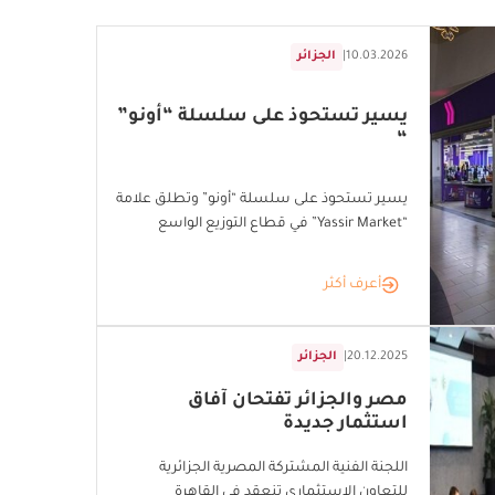
10.03.2026
|
الجزائر
يسير تستحوذ على سلسلة “أونو”
“
يسير تستحوذ على سلسلة “أونو” وتطلق علامة
“Yassir Market” في قطاع التوزيع الواسع
أعرف أكثر
20.12.2025
|
الجزائر
مصر والجزائر تفتحان آفاق
استثمار جديدة
اللجنة الفنية المشتركة المصرية الجزائرية
للتعاون الاستثماري تنعقد في القاهرة