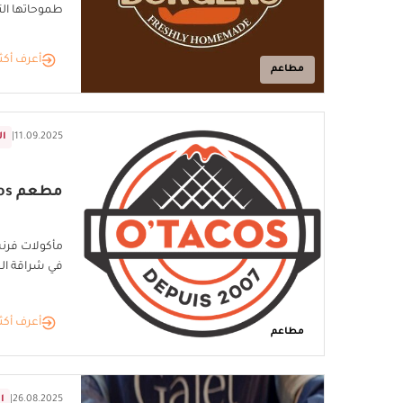
طموحاتها التوسّعية ف
أعرف أكث
مطاعم
11.09.2025
|
ال
مطعم O'Tacos في شراقة الجزائر
في شراقة الج
أعرف أكث
مطاعم
26.08.2025
|
ا