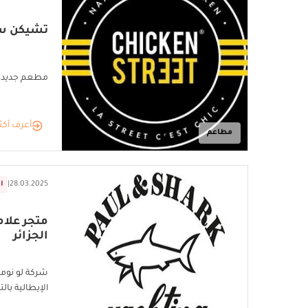
تشيكن ست
مطعم جديد ل
أعرف أكث
مطاعم
28.03.2025
|
ا
الجزائر
شركة لو نوما
الإيطالية بالتعاون