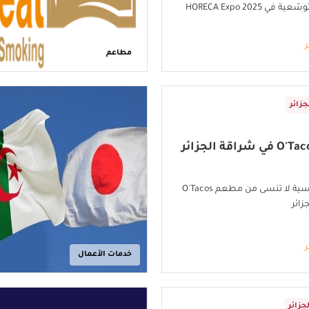
ي HORECA Expo 2025
ر
مطاعم
جزائر
مأكولات فرنسية لا تنسى من مطعم O'Tacos
زائر
ر
خدمات الأعمال
لجزائر