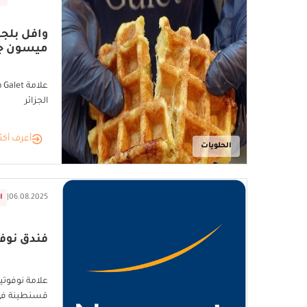
وافل بلجي
ميسون ج
الجزائر
أعرف أكث
الحلويات
06.08.2025
|
ا
فندق نوفو
علامة نوفوتي
قسنطينة في 