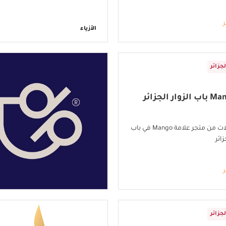
ر
الأزياء
لجزائر
أحدث الإطلالات من متجر علامة Mango في باب
زائر
ر
لجزائر