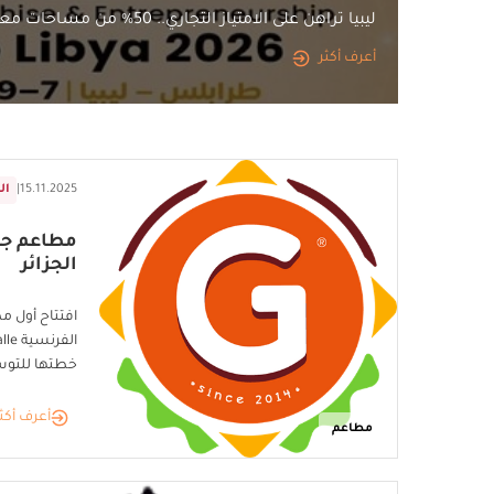
ليبيا تراهن على الامتياز التجاري.. 50% من مساحات معرض أفريقيا 2026 تُحجز مبكرًا
أعرف أكثر
15.11.2025
|
ال
مطاعم جل
الجزائر
افتتاح أول م
خطتها للتوس
أعرف أكث
مطاعم