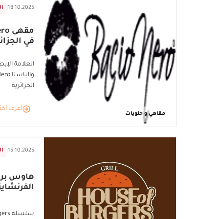
18.10.2025
|
ال
في الجزائر
العلامة الإيط
الجزائرية
أعرف أكث
مقاهي و حلويات
15.10.2025
|
ال
هاوس برج
الفرنشايز